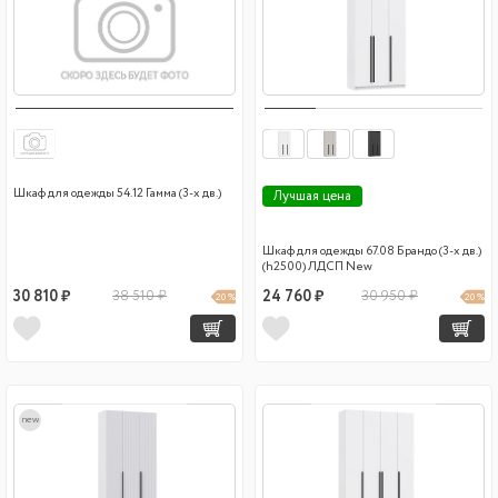
Шкаф для одежды 54.12 Гамма (3-х дв.)
Лучшая цена
Шкаф для одежды 67.08 Брандо (3-х дв.)
(h2500) ЛДСП New
30 810 ₽
38 510 ₽
24 760 ₽
30 950 ₽
20 %
20 %
new