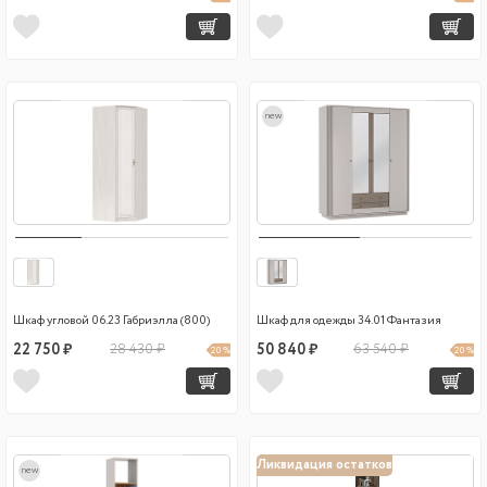
new
Шкаф угловой 06.23 Габриэлла (800)
Шкаф для одежды 34.01 Фантазия
22 750 ₽
28 430 ₽
50 840 ₽
63 540 ₽
20 %
20 %
Ликвидация остатков
new