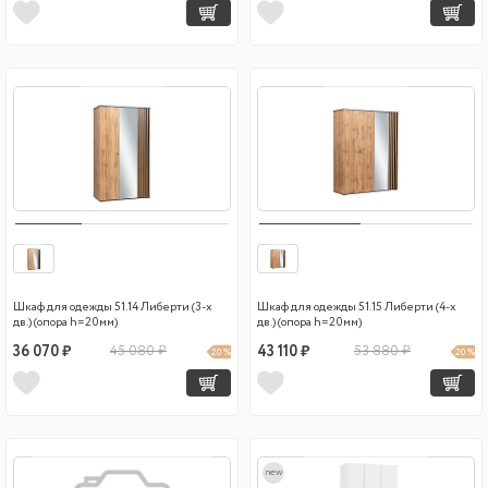
Шкаф для одежды 51.14 Либерти (3-х
Шкаф для одежды 51.15 Либерти (4-х
дв.) (опора h=20мм)
дв.) (опора h=20мм)
36 070 ₽
45 080 ₽
43 110 ₽
53 880 ₽
20 %
20 %
new