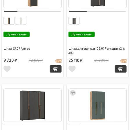
Лучшая цена
Лучшая цена
Шкаф 65.07 Антре
Шкаф для одежды 103.01 Рапсодия (2-х
дв.)
9 720 ₽
12 150 ₽
25 110 ₽
31 380 ₽
20 %
20 %
new