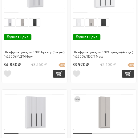
Лучшая цена
Лучшая цена
Шкаф для одежды 67.08 Брандо (3-х дв.)
Шкаф для одежды 67.09 Брандо (4-х дв.)
(h2500) МДФ New
(h2500) ЛДСП New
34 850 ₽
43 560 ₽
33 920 ₽
42 400 ₽
20 %
20 %
new