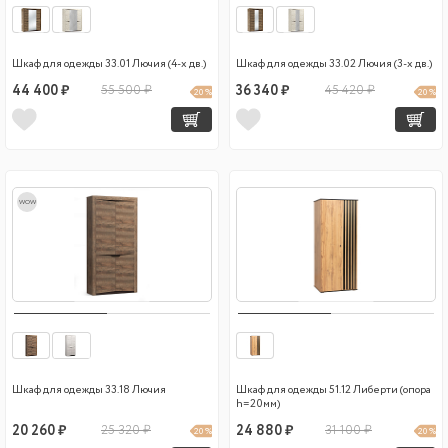
Шкаф для одежды 33.01 Лючия (4-х дв.)
Шкаф для одежды 33.02 Лючия (3-х дв.)
44 400 ₽
55 500 ₽
36 340 ₽
45 420 ₽
20 %
20 %
wow
Шкаф для одежды 33.18 Лючия
Шкаф для одежды 51.12 Либерти (опора
h=20мм)
20 260 ₽
25 320 ₽
24 880 ₽
31 100 ₽
20 %
20 %