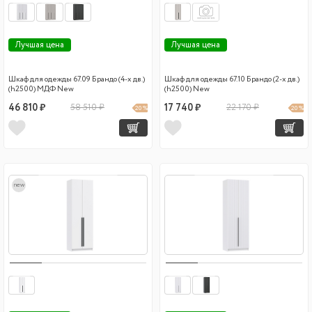
Лучшая цена
Лучшая цена
Шкаф для одежды 67.09 Брандо (4-х дв.)
Шкаф для одежды 67.10 Брандо (2-х дв.)
(h2500) МДФ New
(h2500) New
46 810 ₽
58 510 ₽
17 740 ₽
22 170 ₽
20 %
20 %
new