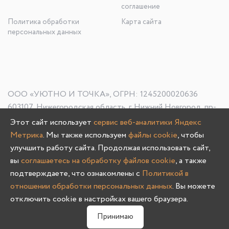
соглашение
Политика обработки
Карта сайта
персональных данных
ООО «УЮТНО И ТОЧКА», ОГРН: 1245200020636
603107, Нижегородская область, г. Нижний Новгород, пр-
кт Гагарина, д. 178/1
Этот сайт использует
сервис веб-аналитики Яндекс
Метрика
. Мы также используем
файлы cookie
, чтобы
улучшить работу сайта. Продолжая использовать сайт,
вы
соглашаетесь на обработку файлов cookie
, а также
Олмеко © 2004 -
2026
подтверждаете, что ознакомлены с
Политикой в
отношении обработки персональных данных
. Вы можете
отключить cookie в настройках вашего браузера.
0
Принимаю
Главная
Каталог
Избранное
Корзина
Связаться