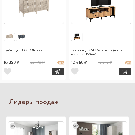
Тумба под ТВ 42.37 Люмен
Тумба под ТВ 51.06 Либерти (опора
метал. h=150мм)
16 050 ₽
29 170 ₽
12 460 ₽
15 570 ₽
45 %
20 %
Лидеры продаж
new
wow