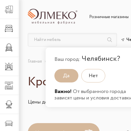
Гостиная
Розничные магазины
Спальня
Ч
Детская
Челябинск?
Ваш город:
Главная
Каталог товаров
Спальня
Кровати в 
Прихожая
Да
Нет
Кровати
Кухня
Важно!
От выбранного города
зависят цены и условия доставки
Цены действительны на 07.08.2026 и указа
Офис
Мягкая