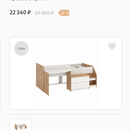
22 340 ₽
27 920 ₽
20 %
new