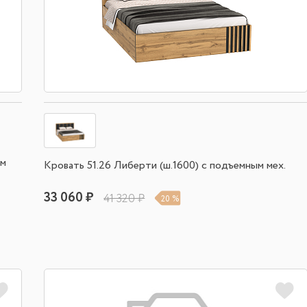
им
Кровать 51.26 Либерти (ш.1600) с подъемным мех.
33 060 ₽
41 320 ₽
20 %