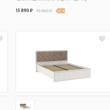
15 890 ₽
19 860 ₽
20 %