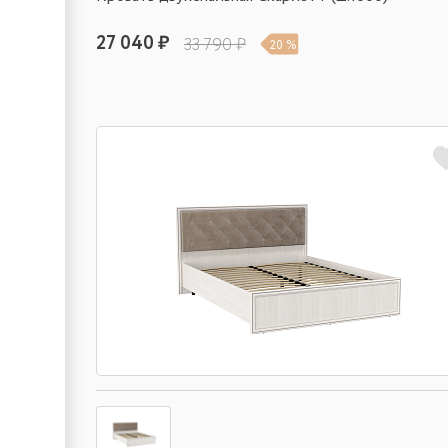
27 040 ₽
33 790 ₽
20 %