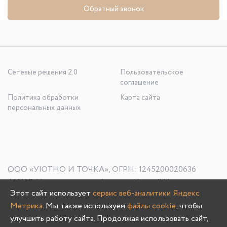
Обратный звонок
Сетевые решения 2.0
Пользовательское
соглашение
Политика обработки
Карта сайта
персональных данных
ООО «УЮТНО И ТОЧКА», ОГРН: 1245200020636
603107, Нижегородская область, г. Нижний Новгород, пр-
Этот сайт использует
сервис веб-аналитики Яндекс
кт Гагарина, д. 178/1
Метрика
. Мы также используем
файлы cookie
, чтобы
улучшить работу сайта. Продолжая использовать сайт,