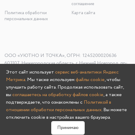
соглашение
Политика обработки
Карта сайта
персональных данных
ООО «УЮТНО И ТОЧКА», ОГРН: 1245200020636
603107, Нижегородская область, г. Нижний Новгород, пр-
кт Гагарина, д. 178/1
Этот сайт использует
сервис веб-аналитики Яндекс
Метрика
. Мы также используем
файлы cookie
, чтобы
улучшить работу сайта. Продолжая использовать сайт,
вы
соглашаетесь на обработку файлов cookie
, а также
Олмеко © 2004 -
2026
подтверждаете, что ознакомлены с
Политикой в
отношении обработки персональных данных
. Вы можете
отключить cookie в настройках вашего браузера.
0
Принимаю
Главная
Каталог
Избранное
Корзина
Связаться