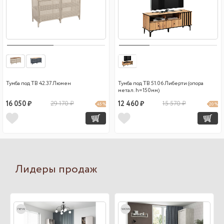
Тумба под ТВ 42.37 Люмен
Тумба под ТВ 51.06 Либерти (опора
метал. h=150мм)
16 050 ₽
29 170 ₽
12 460 ₽
15 570 ₽
45 %
20 %
Лидеры продаж
new
wow