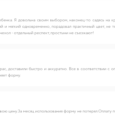
ебенка. Я довольна своим выбором, наконец-то садясь на кр
й и мягкий одновременно, порадовал практичный цвет, не т
ехол - отдельный респект, простыни не съезжают!
трас, доставили быстро и аккуратно. Все в соответствии с 
няет форму.
вою цену.За месяц использования форму не потерял.Оплату пр