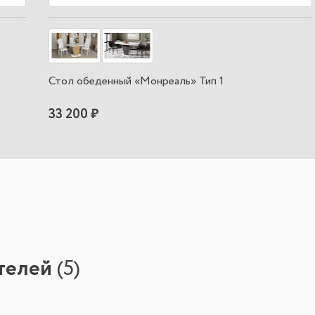
Стол обеденный «Монреаль» Тип 1
33 200 ₽
телей
(
5
)