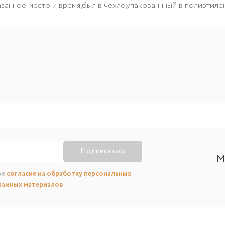
азанное место и время,был в чехле,упакованнный в полиэтилен
Подписаться
М
ое
согласие на обработку персональных
ламных материалов