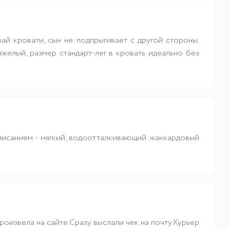
ай кровати, сын не подпрыгивает с другой стороны.
яжелый, размер стандарт-лег в кровать идеально без
описанием - мягкий, водоотталкивающий жаккардовый
оизвела на сайте.Сразу выслали чек на почту.Курьер