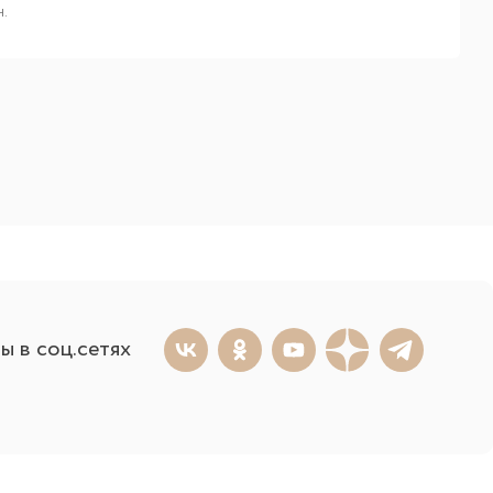
.
ы в соц.сетях