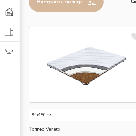
Настроить фильтр
С
Мебель из металла
Шкафы и стеллажи
Столы и стулья
80х190 см
Топпер Veneto