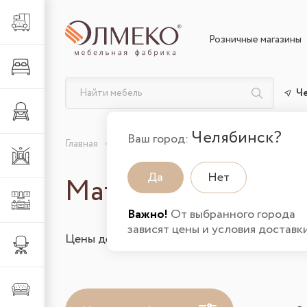
Гостиная
Розничные магазины
Спальня
Ч
Детская
Челябинск?
Ваш город:
Главная
Каталог товаров
Спальня
Матрасы в
Прихожая
Да
Нет
Матрасы
Кухня
Важно!
От выбранного города
зависят цены и условия доставки
Цены действительны на 08.08.2026 и указа
Офис
Мягкая