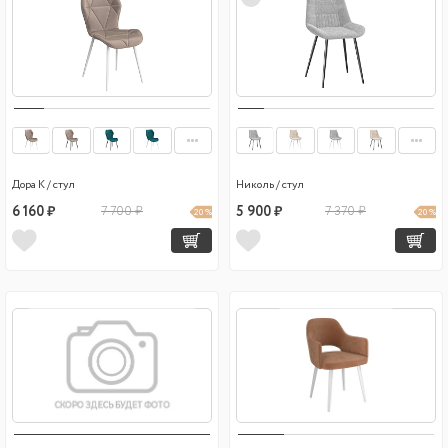
Дора К / стул
Николь / стул
6 160 ₽
7 700 ₽
5 900 ₽
7 370 ₽
20 %
20 %