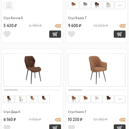
Стул Белла К
Стул Берта Т
5 430 ₽
6 780 ₽
9 600 ₽
12 000 ₽
20 %
20 %
Стул Дора К
Стул Киото Т
6 160 ₽
7 700 ₽
10 230 ₽
12 780 ₽
20 %
20 %