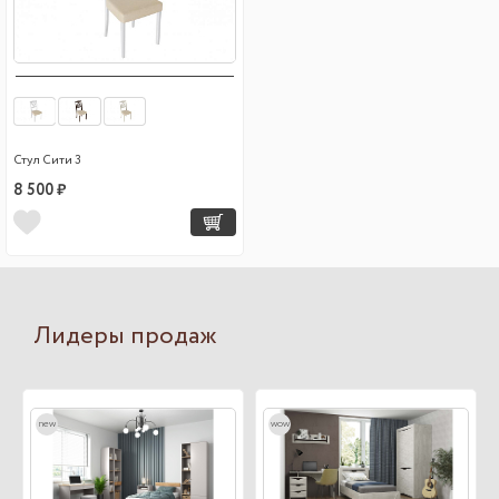
Стул Сити 3
8 500 ₽
Лидеры продаж
new
wow