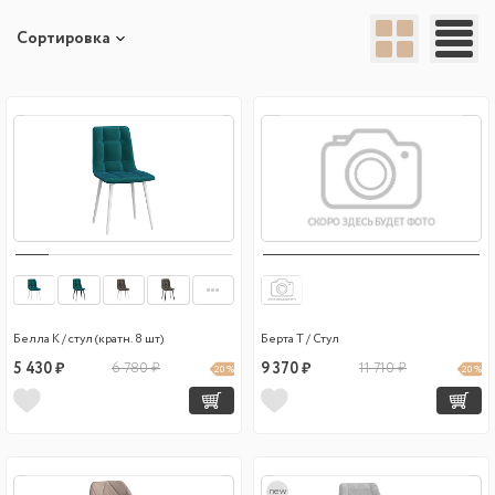
Сортировка
Белла К / стул (кратн. 8 шт)
Берта Т / Стул
5 430 ₽
6 780 ₽
9 370 ₽
11 710 ₽
20 %
20 %
new