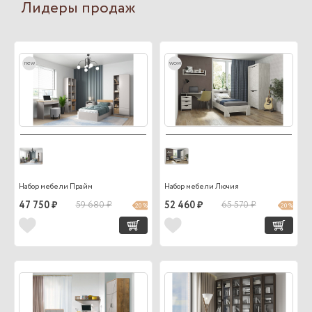
Лидеры продаж
new
wow
Набор мебели Прайм
Набор мебели Лючия
47 750 ₽
59 680 ₽
52 460 ₽
65 570 ₽
20 %
20 %