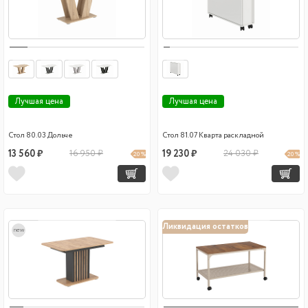
Лучшая цена
Лучшая цена
Стол 80.03 Дольче
Стол 81.07 Кварта раскладной
13 560 ₽
16 950 ₽
19 230 ₽
24 030 ₽
20 %
20 %
Ликвидация остатков
new