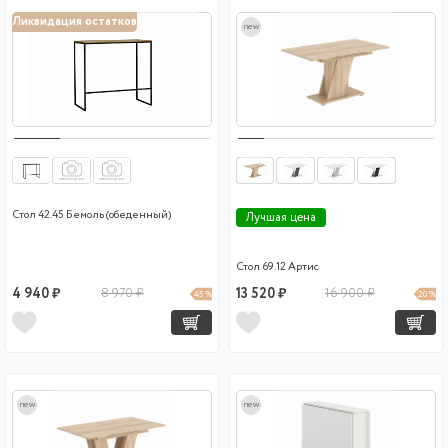
Ликвидация остатков
new
Стол 42.45 Бемоль (обеденный)
Лучшая цена
Стол 69.12 Артис
4 940 ₽
8 970 ₽
13 520 ₽
16 900 ₽
45 %
20 %
new
new