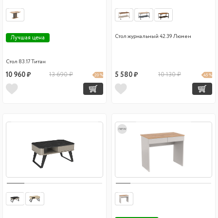
Стол журнальный 42.39 Люмен
Лучшая цена
Стол 83.17 Титан
10 960 ₽
13 690 ₽
5 580 ₽
10 130 ₽
20 %
45 %
new