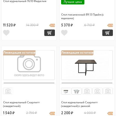
Стол журнальный 76.10 Фиделия
Лучшая цена
Стол письменный 89.13 Прайм (с
ящиками)
11 520 ₽
14 390 ₽
5 370 ₽
6 710 ₽
20 %
20 %
Ликвидация остатков
Ликвидация остатков
Стол журнальный Скарлетт
Стол журнальный Скарлетт
(квадратный)
(квадратный) с рамкой
1 540 ₽
2 790 ₽
2 200 ₽
4 000 ₽
45 %
45 %