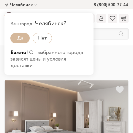
Челябинск
8 (800) 500-77-44
Челябинск?
Ваш город:
Да
Нет
Важно!
От выбранного города
Главная
Каталог товаров
Спальня
зависят цены и условия
Спальные гарнитуры
доставки.
Спальный гарнитур Венеция в Челябинске