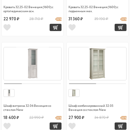
Кровать 32.25-02 Венеция (1600) с
Кровать 32.25-02 Венеция (1600) с
ортопедическим осн.
подъемным мех.
22 970 ₽
28 710 ₽
31 360 ₽
39 190 ₽
20 %
20 %
Шкаф витрина 32.06 Венеция со
Шкаф комбинированный 32.05
стеклом New
Венеция со стеклом New
18 400 ₽
22 990 ₽
27 900 ₽
34 870 ₽
20 %
20 %