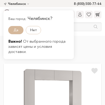
Челябинск
8 (800) 500-77-44
Челябинск?
Ваш город:
Да
Нет
Важно!
От выбранного города
Главная
Каталог товаров
Гостиная
зависят цены и условия
Стенки в гостиную от производителя
доставки.
Стенка Лаванда 2 в Челябинске