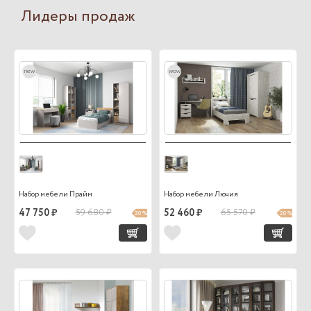
Лидеры продаж
new
wow
Набор мебели Прайм
Набор мебели Лючия
47 750 ₽
59 680 ₽
52 460 ₽
65 570 ₽
20 %
20 %