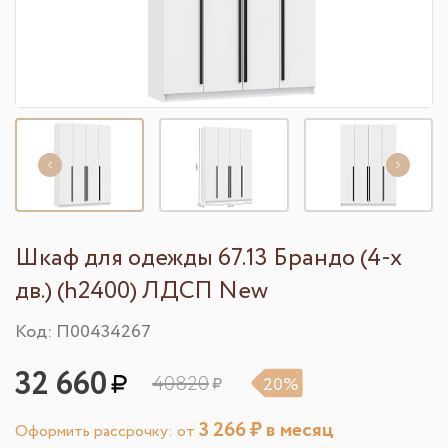
Шкаф для одежды 67.13 Брандо (4-х
дв.) (h2400) ЛДСП New
Код: П00434267
32 660
40820
20%
3 266
₽ в месяц
Оформить рассрочку: от