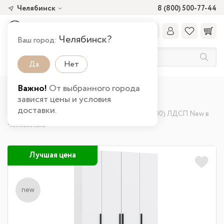
Челябинск
8 (800) 500-77-44
Челябинск?
Ваш город:
Да
Нет
Важно!
От выбранного города
Главная
Каталог товаров
Спальня
зависят цены и условия
Шкафы и стеллажи
доставки.
Шкаф для одежды 67.13 Брандо (4-х дв.) (h2400) ЛДСП New в
Челябинске
Лучшая цена
new