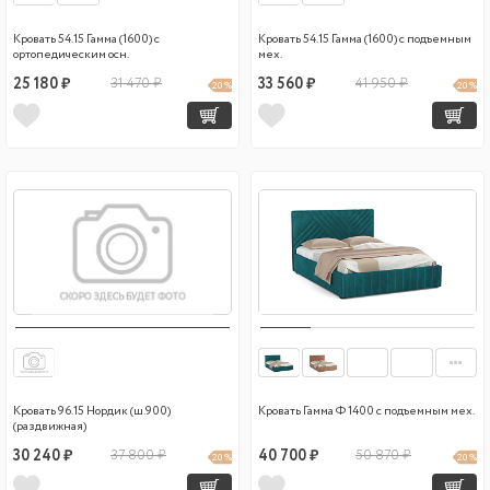
Кровать 54.15 Гамма (1600) с
Кровать 54.15 Гамма (1600) с подъемным
ортопедическим осн.
мех.
25 180 ₽
31 470 ₽
33 560 ₽
41 950 ₽
20 %
20 %
Кровать 96.15 Нордик (ш.900)
Кровать Гамма Ф 1400 с подъемным мех.
(раздвижная)
30 240 ₽
37 800 ₽
40 700 ₽
50 870 ₽
20 %
20 %