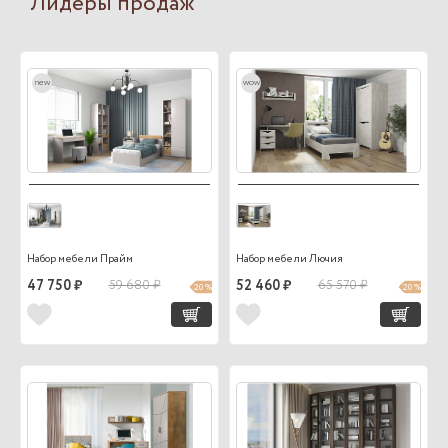
Лидеры продаж
new
wow
Набор мебели Прайм
Набор мебели Лючия
47 750 ₽
59 680 ₽
52 460 ₽
65 570 ₽
20 %
20 %