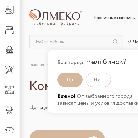
Гостиная
Розничные магазины
Спальня
Ч
Детская
Челябинск?
Ваш город:
Главная
Каталог товаров
Спальня
Комплекту
Прихожая
Да
Нет
Комплектующие д
Кухня
Важно!
От выбранного города
зависят цены и условия доставки
Цены действительны на 09.08.2026 и указа
Офис
Мягкая