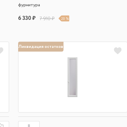
фурнитура
6 330 ₽
7 910 ₽
20 %
Ликвидация остатков