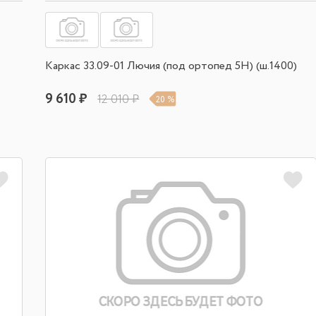
Каркас 33.09-01 Лючия (под ортопед 5Н) (ш.1400)
9 610 ₽
12 010 ₽
20 %