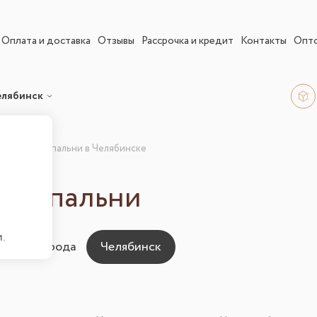
Оплата и доставка
Отзывы
Рассрочка и кредит
Контакты
Опт
елябинск
ющие для спальни в Челябинске
ля спальни
.
ны для города