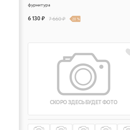
фурнитура
6 130 ₽
7 660 ₽
20 %