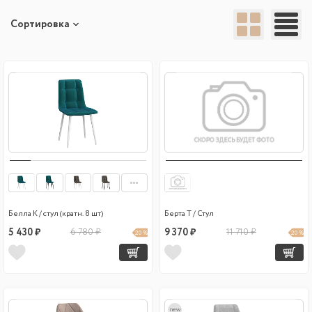
Сортировка
Белла К / стул (кратн. 8 шт)
Берта Т / Стул
5 430 ₽
6 780 ₽
9 370 ₽
11 710 ₽
20 %
20 %
new