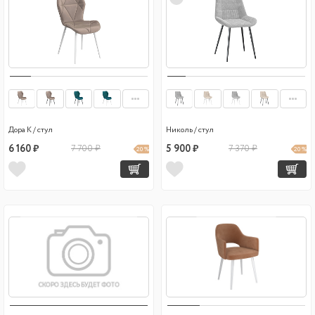
Дора К / стул
Николь / стул
6 160 ₽
7 700 ₽
5 900 ₽
7 370 ₽
20 %
20 %