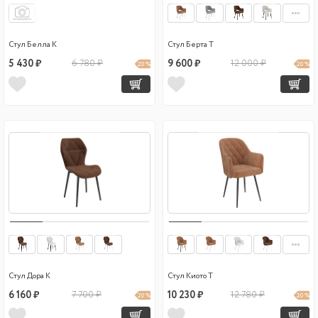
Стул Белла К
Стул Берта Т
5 430 ₽
6 780 ₽
9 600 ₽
12 000 ₽
20 %
20 %
Стул Дора К
Стул Киото Т
6 160 ₽
7 700 ₽
10 230 ₽
12 780 ₽
20 %
20 %