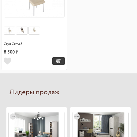
Стул Сити 3
8 500 ₽
Лидеры продаж
new
wow