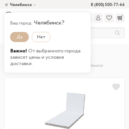
Челябинск
8 (800) 500-77-44
Челябинск?
Ваш город:
Да
Нет
Важно!
От выбранного города
Главная
Каталог товаров
Кухня
зависят цены и условия
Комплектующие для кухни
доставки.
Детали большого ящика POWER BOX3 в Челябинске