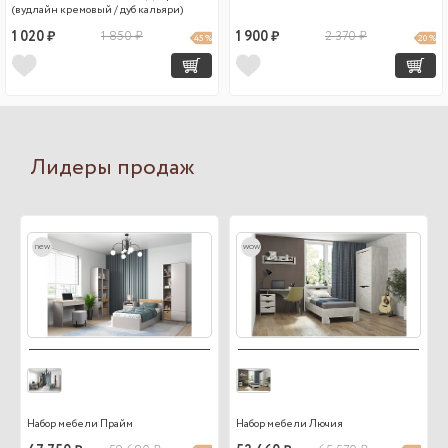
(вудлайн кремовый / дуб кальяри)
1 020 ₽
1 850 ₽
1 900 ₽
2 370 ₽
45 %
20 %
Лидеры продаж
new
wow
Набор мебели Прайм
Набор мебели Лючия