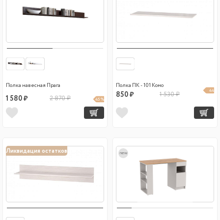
Полка навесная Прага
Полка ПК - 101 Комо
44
850 ₽
1 530 ₽
1 580 ₽
2 870 ₽
45 %
%
Ликвидация остатков
new