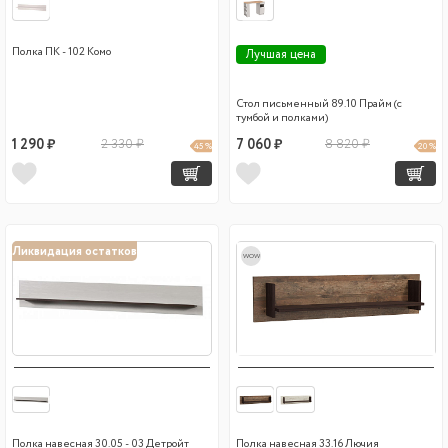
Полка ПК - 102 Комо
Лучшая цена
Стол письменный 89.10 Прайм (с
тумбой и полками)
1 290 ₽
2 330 ₽
7 060 ₽
8 820 ₽
45 %
20 %
Ликвидация остатков
wow
Полка навесная 30.05 - 03 Детройт
Полка навесная 33.16 Лючия