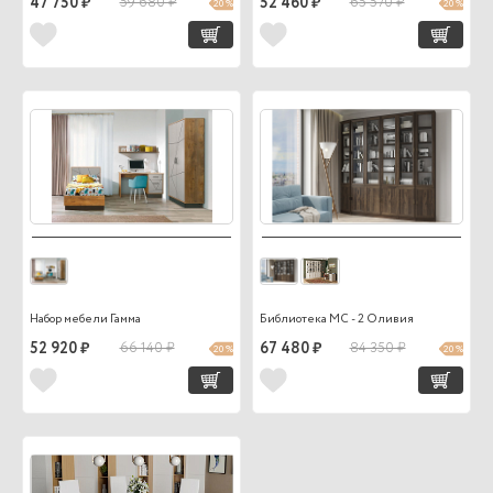
47 750 ₽
59 680 ₽
52 460 ₽
65 570 ₽
20 %
20 %
Набор мебели Гамма
Библиотека МС - 2 Оливия
52 920 ₽
66 140 ₽
67 480 ₽
84 350 ₽
20 %
20 %